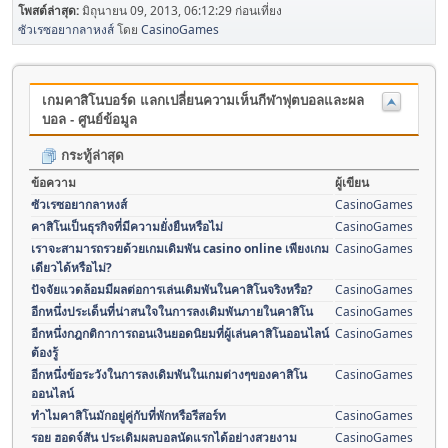
โพสต์ล่าสุด:
มิถุนายน 09, 2013, 06:12:29 ก่อนเที่ยง
ซัวเรซอยากลาหงส์
โดย
CasinoGames
เกมคาสิโนบอร์ด แลกเปลี่ยนความเห็นกีฬาฟุตบอลและผล
บอล - ศูนย์ข้อมูล
กระทู้ล่าสุด
ข้อความ
ผู้เขียน
ซัวเรซอยากลาหงส์
CasinoGames
คาสิโนเป็นธุรกิจที่มีความยั่งยืนหรือไม่
CasinoGames
เราจะสามารถรวยด้วยเกมเดิมพัน casino online เพียงเกม
CasinoGames
เดียวได้หรือไม่?
ปัจจัยแวดล้อมมีผลต่อการเล่นเดิมพันในคาสิโนจริงหรือ?
CasinoGames
อีกหนึ่งประเด็นที่น่าสนใจในการลงเดิมพันภายในคาสิโน
CasinoGames
อีกหนึ่งกฎกติกาการถอนเงินยอดนิยมที่ผู้เล่นคาสิโนออนไลน์
CasinoGames
ต้องรู้
อีกหนึ่งข้อระวังในการลงเดิมพันในเกมต่างๆของคาสิโน
CasinoGames
ออนไลน์
ทำไมคาสิโนมักอยู่คู่กับที่พักหรือรีสอร์ท
CasinoGames
รอย ฮอดจ์สัน ประเดิมผลบอลนัดแรกได้อย่างสวยงาม
CasinoGames